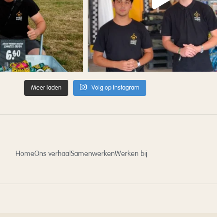
Meer laden
Volg op Instagram
Home
Ons verhaal
Samenwerken
Werken bij